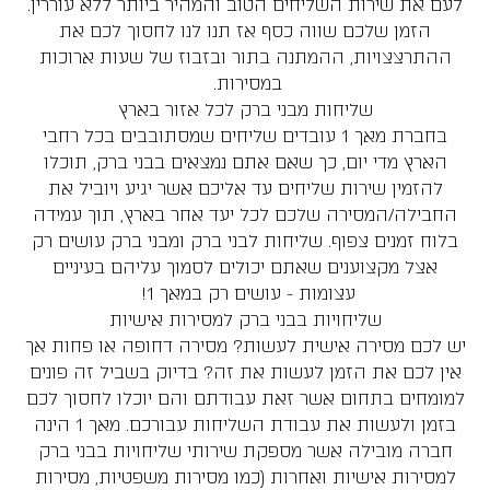
לעם את שירות השליחים הטוב והמהיר ביותר ללא עוררין.
הזמן שלכם שווה כסף אז תנו לנו לחסוך לכם את
ההתרצצויות, ההמתנה בתור ובזבוז של שעות ארוכות
במסירות.
שליחות מבני ברק לכל אזור בארץ
בחברת מאך 1 עובדים שליחים שמסתובבים בכל רחבי
הארץ מדי יום, כך שאם אתם נמצאים בבני ברק, תוכלו
להזמין שירות שליחים עד אליכם אשר יגיע ויוביל את
החבילה/המסירה שלכם לכל יעד אחר בארץ, תוך עמידה
בלוח זמנים צפוף. שליחות לבני ברק ומבני ברק עושים רק
אצל מקצוענים שאתם יכולים לסמוך עליהם בעיניים
עצומות - עושים רק במאך 1!
שליחויות בבני ברק למסירות אישיות
יש לכם מסירה אישית לעשות? מסירה דחופה או פחות אך
אין לכם את הזמן לעשות את זה? בדיוק בשביל זה פונים
למומחים בתחום אשר זאת עבודתם והם יוכלו לחסוך לכם
בזמן ולעשות את עבודת השליחות עבורכם. מאך 1 הינה
חברה מובילה אשר מספקת שירותי שליחויות בבני ברק
למסירות אישיות ואחרות (כמו מסירות משפטיות, מסירות