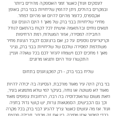
לעסקים ועוד) כאשר זמני האספקה מהירים ביותר
ובמקרים בהולים, ניתן להזמין שליחויות בבני ברק באופן
אקספרס, כלומר מהיום להיום או מהיום למחר.
מחירי שליחויות בבני ברק של מאך 1 הינם הוגנים עם
תנאים נוחים ובהתאמה אישית לכל לקוח בהתאם לגודל
החבילה למסירה, אזור המשלוח, רמת הדחיפות
וקריטריונים נוספים. על כן, אם ברצונכם לקבל הצעת מחיר
משתלמת למסירה שלכם של שליחויות בבני ברק, נציגי
מאך 1 מחכים לכם וישמחו לעזור לכם בכל שאלה ועניין.
התקשרו עוד היום ותצאו מרוצים.
שליח בבני ברק - רק למקצוענים בתחום
בני ברק הינה עיר מאוד מורכבת, הנסיעה בה יכולה להיות
מאוד לא פשוטה או נוחה, בעיקר למי שלא מתמצא בעיר,
וזאת משום שהאוכלוסיה בה רבה, הרחובות צפופים מאוד
וכך גם הכבישים, הסמטאות צרות, יש קושי גדול בחניה
ועוד. אז מה עושים כאשר צריך להגיע לבני ברק בכל מקרה
בכדי למסור איזו מסירה, בין אם זה מכתב, חבילה פרטית