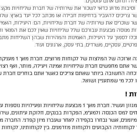
יזה תחום אתם עוסקים.
 וסיבות מדוע כדאי לשכור את שירותיה של חברת שליחויות מקצ
ר צריכים להעביר בדחיפות חבילה או מכתב לכל יעד בארץ. של
ר שוכרים את שירותיה של חברת שליחויות, הם: היעילות, האמינ
ת מנוסה מבצעת עבורכם שלל שליחויות שאין לכם את הפנאי וה
טיים, עסקיים, משרדים, בתי עסק, ארגונים ועוד.
מאחורי כל חברת שליח
שר אתם מחפשים חברת שליחויות אמינה ויעילה, מותר, ואף רצ
וכחה החשובה ביותר שאתם צריכים כאשר אתם בוחרים חברת שלי
לכל מי שמתעניין ושואל.
ת !
מגוון הפעילויות שמבצעת בימינו חברת שליחויות מגוון ועשיר. חברת מאך
ים למס הכנסה ולמע"מ, הפקדות בבנקים, חלוקת עיתונים, שירות
ומיומנים, אשר נבחרו בקפידה לאחר שעברו מיון קפדני. החברה 
וחותיה הקבועים ולקוחות מזדמנים. בין לקוחותינו, לקוחות עס