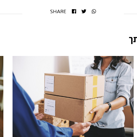
SHARE
ך