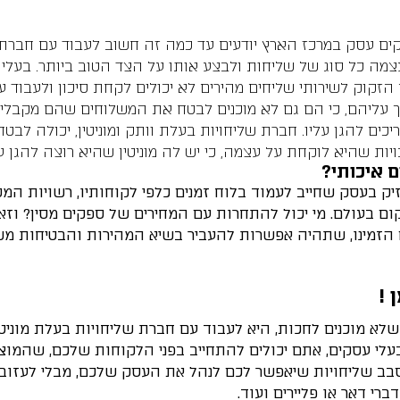
ים עסק במרכז הארץ יודעים עד כמה זה חשוב לעבוד עם חברת 
מה כל סוג של שליחות ולבצע אותו על הצד הטוב ביותר. בעלי 
 הזקוק לשירותי שליחים מהירים לא יכולים לקחת סיכון ולעבוד
עליהם, כי הם גם לא מוכנים לבטח את המשלוחים שהם מקבלים 
יכים להגן עליו. חברת שליחויות בעלת וותק ומוניטין, יכולה לב
יות שהיא לוקחת על עצמה, כי יש לה מוניטין שהיא רוצה להגן על
ם איכותי?
יק בעסק שחייב לעמוד בלוח זמנים כלפי לקוחותיו, רשויות המס
ום בעולם. מי יכול להתחרות עם המחירים של ספקים מסין? וז
 הזמינו, שתהיה אפשרות להעביר בשיא המהירות והבטיחות 
 !
עלי עסקים, אתם יכולים להתחייב בפני הלקוחות שלכם, שהמוצר
 תוכלו לקבל מדי יום סבב שליחויות שיאפשר לכם לנהל את העסק שלכם, מ
רי דאר או פליירים ועוד.