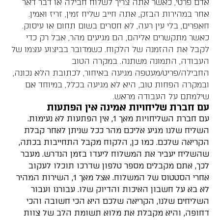
אדם פרטי, כאשר אתה צריך לשלוח חבילה או דבר דאר
אחר במהירות הבזק, אתה חייב שליח זמין, זריז ואמין.
חאפרים, בלי עין רעה, לא חסרים בשום תחום או עיסוק.
כאשר מתקשרים אליהם, הם מגיעים מהר, אבל רק כדי
לקבל את ההזמנה של הלקוח. כשמדובר בביצוע עצמו של
העבודה, התמונה משתנה. במקרה הטוב
החבילה/פריט/מעטפה מגיעה באיחור, לכתובת הלא נכונה,
ובמקרה הפחות טוב, היא לא מגיעה בכלל, במיוחד אם
שילמתם על העבודה מראש.
עם חברת שליחויות אמינה אין הפתעות
עם חברת השליחויות מאך 1, אין הפתעות לא נעימות.
השליח שלנו מגיע אליכם מהר ככל שניתן לאחר קבלת
הקריאה שלכם. כמו כן, הלקוח מקבל התחייבות בכתה,
שהשליח יעביר את המשלוח ליעדו בזמן הנדרש. מעבר
לכך, אתם מקבלים מספר טלפון שדרכו תוכלו לעקוב
אחרי הסטטוס של המשלוח. אצל מאך 1, השירות המהיר
לא בא על חשבון האיכות והדיוק שלו. עבורנו ועבור
השליחים שלנו, הקריאה שלכם היא הכי חשובה והכי
דחופה, והיא מקבלת את מלוא תשומת הלב של צוות